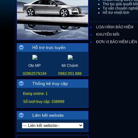
Thủ tục giải quyết b
Tư vấn chuyên nghi
Hỗ trợ nhiệt tình
LOẠI HÌNH BẢO HIỂM
KHUYẾN MÃI
ĐƠN VỊ BẢO HIỂM LIÊN
Hỗ trợ trực tuyến
Oto MP
Mr Chánh
02862579194
0982.051.888
Thống kê truy cập
Đang online: 1
Số lượt truy cập: 338899
Liên kết website