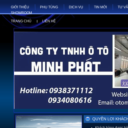
GIỚI THIỆU
PHỤ TÙNG
DỊCH VỤ
TIN MỚI
TƯ V
SHOWROOM
TRANG CHỦ
LIÊN HỆ
QUYỀN LỢI KHÁC
Khách hàng được bảo